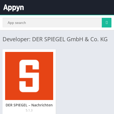
Developer: DER SPIEGEL GmbH & Co. KG
DER SPIEGEL – Nachrichten
5.1.3